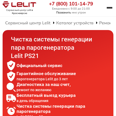
+7 (800) 101-14-79
Ежедневно с 9:00 до 21:00
Сервисный центр Lelit
в
Позвонить
мне утром
Красноярске
Сервисный центр Lelit
Каталог устройств
Ремонт 
Чистка системы генерации
пара парогенератора
Lelit PS21
Официальный сервис
Гарантийное обслуживание
парогенератора Lelit до 3 лет
Диагностика за наш счет,
ремонт по желанию
Бесплатный выезд курьера
в день обращения
Чистка системы генерации пара
парогенератора