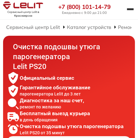
+7 (800) 101-14-79
Сервисный центр Lelit
в
Ежедневно с 9:00 до 21:00
Красноярске
Сервисный центр Lelit
Каталог устройств
Ремонт 
Очистка подошвы утюга
парогенератора
Lelit PS20
Официальный сервис
Гарантийное обслуживание
парогенератора Lelit до 3 лет
Диагностика за наш счет,
ремонт по желанию
Бесплатный выезд курьера
в день обращения
Очистка подошвы утюга парогенератора
Lelit PS20 от 35 минут