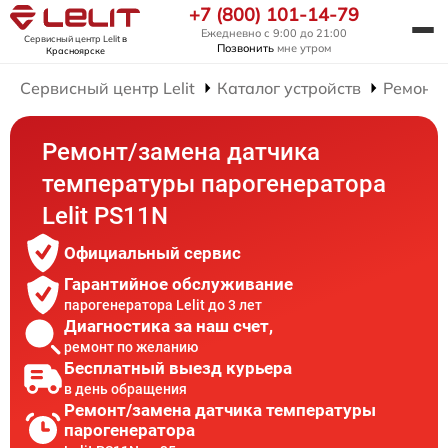
+7 (800) 101-14-79
Ежедневно с 9:00 до 21:00
Сервисный центр Lelit
в
Позвонить
мне утром
Красноярске
Сервисный центр Lelit
Каталог устройств
Ремонт 
Ремонт/замена датчика
температуры парогенератора
Lelit PS11N
Официальный сервис
Гарантийное обслуживание
парогенератора Lelit до 3 лет
Диагностика за наш счет,
ремонт по желанию
Бесплатный выезд курьера
в день обращения
Ремонт/замена датчика температуры
парогенератора