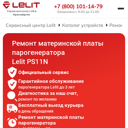
+7 (800) 101-14-79
Сервисный центр Lelit
в
Ежедневно с 9:00 до 21:00
Красноярске
Сервисный центр Lelit
Каталог устройств
Ремонт 
Ремонт материнской платы
парогенератора
Lelit PS11N
Официальный сервис
Гарантийное обслуживание
парогенератора Lelit до 3 лет
Диагностика за наш счет,
ремонт по желанию
Бесплатный выезд курьера
в день обращения
Ремонт материнской платы
парогенератора