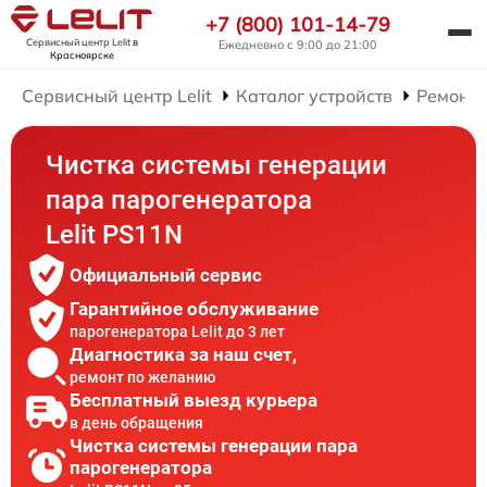
+7 (800) 101-14-79
Сервисный центр Lelit
в
Ежедневно с 9:00 до 21:00
Красноярске
Сервисный центр Lelit
Каталог устройств
Ремонт 
Чистка системы генерации
пара парогенератора
Lelit PS11N
Официальный сервис
Гарантийное обслуживание
парогенератора Lelit до 3 лет
Диагностика за наш счет,
ремонт по желанию
Бесплатный выезд курьера
в день обращения
Чистка системы генерации пара
парогенератора