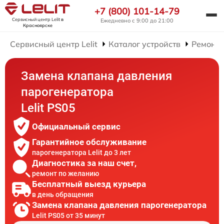
+7 (800) 101-14-79
Сервисный центр Lelit
в
Ежедневно с 9:00 до 21:00
Красноярске
Сервисный центр Lelit
Каталог устройств
Ремонт 
Замена клапана давления
парогенератора
Lelit PS05
Официальный сервис
Гарантийное обслуживание
парогенератора Lelit до 3 лет
Диагностика за наш счет,
ремонт по желанию
Бесплатный выезд курьера
в день обращения
Замена клапана давления парогенератора
Lelit PS05 от 35 минут