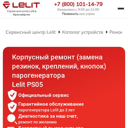
+7 (800) 101-14-79
Ежедневно с 9:00 до 21:00
Сервисный центр Lelit
в
Позвонить
мне утром
Красноярске
Сервисный центр Lelit
Каталог устройств
Ремонт 
Корпусный ремонт (замена
резинок, креплений, кнопок)
парогенератора
Lelit PS05
Официальный сервис
Гарантийное обслуживание
парогенератора Lelit до 3 лет
Диагностика за наш счет,
ремонт по желанию