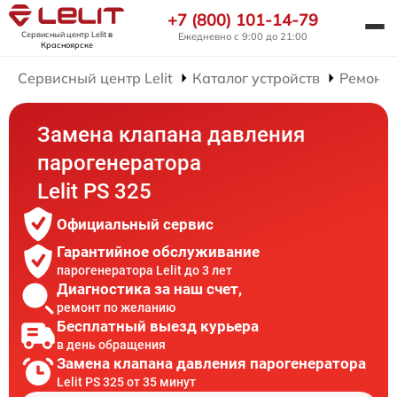
+7 (800) 101-14-79
Сервисный центр Lelit
в
Ежедневно с 9:00 до 21:00
Красноярске
Сервисный центр Lelit
Каталог устройств
Ремонт 
Замена клапана давления
парогенератора
Lelit PS 325
Официальный сервис
Гарантийное обслуживание
парогенератора Lelit до 3 лет
Диагностика за наш счет,
ремонт по желанию
Бесплатный выезд курьера
в день обращения
Замена клапана давления парогенератора
Lelit PS 325 от 35 минут