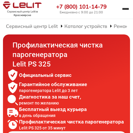
+7 (800) 101-14-79
Сервисный центр Lelit
в
Ежедневно с 9:00 до 21:00
Красноярске
Сервисный центр Lelit
Каталог устройств
Ремонт 
Профилактическая чистка
парогенератора
Lelit PS 325
Официальный сервис
Гарантийное обслуживание
парогенератора Lelit до 3 лет
Диагностика за наш счет,
ремонт по желанию
Бесплатный выезд курьера
в день обращения
Профилактическая чистка парогенератора
Lelit PS 325 от 35 минут