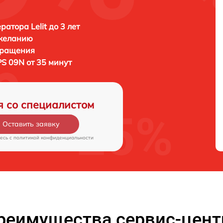
атора Lelit до 3 лет
 желанию
бращения
 PS 09N от 35 минут
я со специалистом
Оставить заявку
есь c
политикой конфиденциальности
реимущества сервис-цент