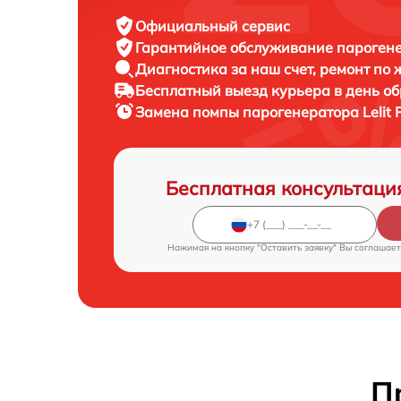
Официальный сервис
Гарантийное обслуживание
парогенер
Диагностика за наш счет,
ремонт по
Бесплатный выезд курьера
в день о
Замена помпы парогенератора
Lelit
Бесплатная консультаци
Нажимая на кнопку "Оставить заявку" Вы соглашает
П