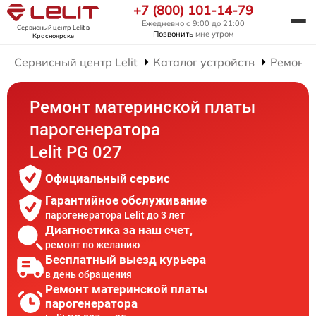
+7 (800) 101-14-79
Ежедневно с 9:00 до 21:00
Сервисный центр Lelit
в
Позвонить
мне утром
Красноярске
Сервисный центр Lelit
Каталог устройств
Ремонт 
Ремонт материнской платы
парогенератора
Lelit PG 027
Официальный сервис
Гарантийное обслуживание
парогенератора Lelit до 3 лет
Диагностика за наш счет,
ремонт по желанию
Бесплатный выезд курьера
в день обращения
Ремонт материнской платы
парогенератора