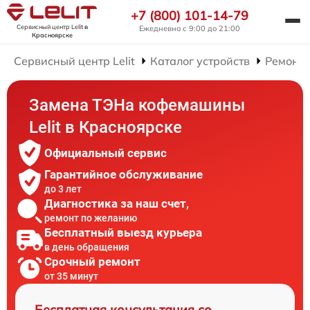
+7 (800) 101-14-79
Сервисный центр Lelit
в
Ежедневно с 9:00 до 21:00
Красноярске
Сервисный центр Lelit
Каталог устройств
Ремонт
Замена ТЭНа кофемашины
Lelit в Красноярске
Официальный сервис
Гарантийное обслуживание
до 3 лет
Диагностика за наш счет,
ремонт по желанию
Бесплатный выезд курьера
в день обращения
Срочный ремонт
от 35 минут
Бесплатная консультация со