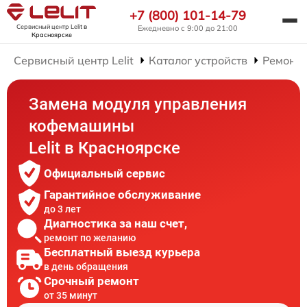
+7 (800) 101-14-79
Сервисный центр Lelit
в
Ежедневно с 9:00 до 21:00
Красноярске
Сервисный центр Lelit
Каталог устройств
Ремонт
Замена модуля управления
кофемашины
Lelit в Красноярске
Официальный сервис
Гарантийное обслуживание
до 3 лет
Диагностика за наш счет,
ремонт по желанию
Бесплатный выезд курьера
в день обращения
Срочный ремонт
от 35 минут