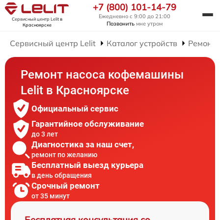
+7 (800) 101-14-79
Ежедневно с 9:00 до 21:00
Сервисный центр Lelit
в
Позвонить
мне утром
Красноярске
Сервисный центр Lelit
Каталог устройств
Ремонт
Ремонт насоса кофемашины
Lelit в Красноярске
Официальный сервис
Гарантийное обслуживание
до 3 лет
Диагностика за наш счет,
ремонт по желанию
Бесплатный выезд курьера
в день обращения
Срочный ремонт
от 35 минут
Бесплатная консультация со