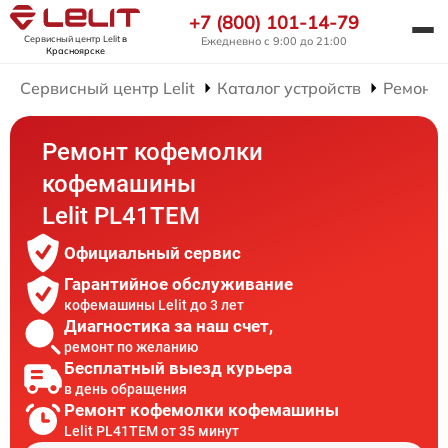
+7 (800) 101-14-79
Сервисный центр Lelit
в
Ежедневно с 9:00 до 21:00
Красноярске
Сервисный центр Lelit
Каталог устройств
Ремонт
Ремонт кофемолки
кофемашины
Lelit PL41TEM
Официальный сервис
Гарантийное обслуживание
кофемашины Lelit до 3 лет
Диагностика за наш счет,
ремонт по желанию
Бесплатный выезд курьера
в день обращения
Ремонт кофемолки кофемашины
Lelit PL41TEM от 35 минут