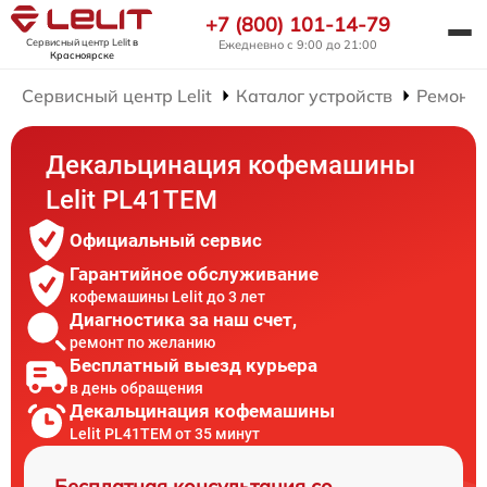
+7 (800) 101-14-79
Сервисный центр Lelit
в
Ежедневно с 9:00 до 21:00
Красноярске
Сервисный центр Lelit
Каталог устройств
Ремонт
Декальцинация кофемашины
Lelit PL41TEM
Официальный сервис
Гарантийное обслуживание
кофемашины Lelit до 3 лет
Диагностика за наш счет,
ремонт по желанию
Бесплатный выезд курьера
в день обращения
Декальцинация кофемашины
Lelit PL41TEM от 35 минут
Бесплатная консультация со