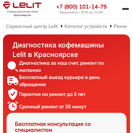
+7 (800) 101-14-79
Сервисный центр Lelit
в
Ежедневно с 9:00 до 21:00
Красноярске
Сервисный центр Lelit
Каталог устройств
Ремонт
Диагностика кофемашины
Lelit в Красноярске
Диагностика за наш счет, ремонт по
желанию
Бесплатный выезд курьера в день
обращения
Гарантия на ремонт до 3 лет
Срочный ремонт от 35 минут
Бесплатная консультация со
специалистом